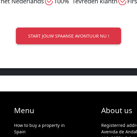
 het Nederlands
100% Tevreden klantn
Fir
START JOUW SPAANSE AVONTUUR NU !
Menu
About us
How to buy a property in
Registerred addr
Spain
Avenida de Andal