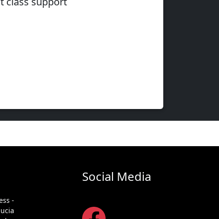
st class support
Social Media
ess -
ucia