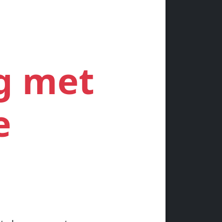
g met
e