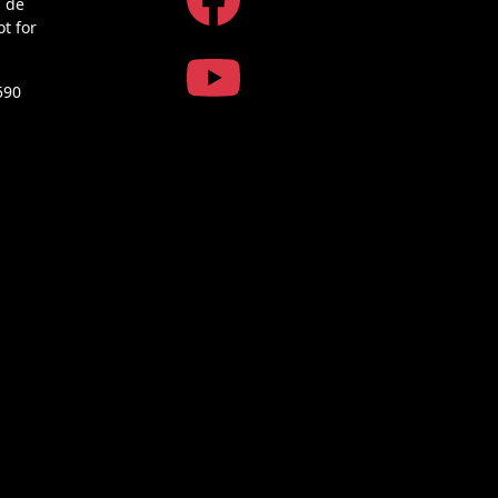
a de
ot for
590