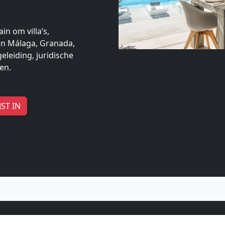
n om villa’s,
in Málaga, Granada,
eleiding, juridische
en.
ST IN
umps over the