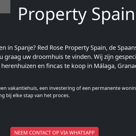
Property Spain
en in Spanje? Red Rose Property Spain, de Spaan
u graag uw droomhuis te vinden. Wij zijn gespeci
, herenhuizen en fincas te koop in Málaga, Grana
een vakantiehuis, een investering of een permanente woni
g bij elke stap van het proces.
 you the keys to your dream.”
NEEM CONTACT OP VIA WHATSAPP